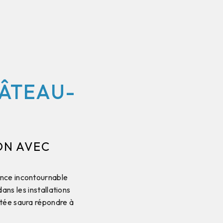
HÂTEAU-
ON AVEC
ence incontournable
ans les installations
ntée saura répondre à