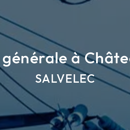
é générale à Châ
SALVELEC